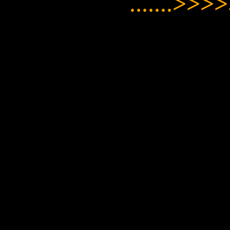
.......
>>>>